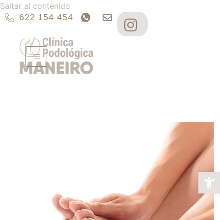
Saltar al contenido
622 154 454
Abrir 